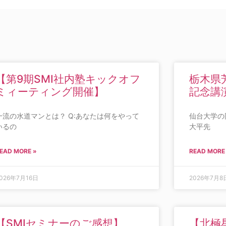
【第9期SMI社内塾キックオフ
栃木県
ミィーティング開催】
記念講
一流の水道マンとは？ Q:あなたは何をやって
仙台大学の
いるの
大平先
EAD MORE »
READ MORE
026年7月16日
2026年7月8
【SMIセミナーのご感想】
【北極