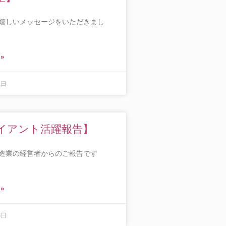
嬉しいメッセージをいただきまし
 »
2日
イアント活躍報告】
造業の経営者からのご報告です
 »
6日