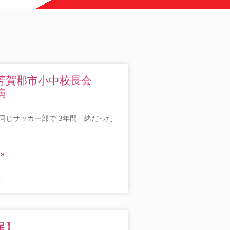
芳賀郡市小中校長会
演
同じサッカー部で 3年間一緒だった
 »
日
星】