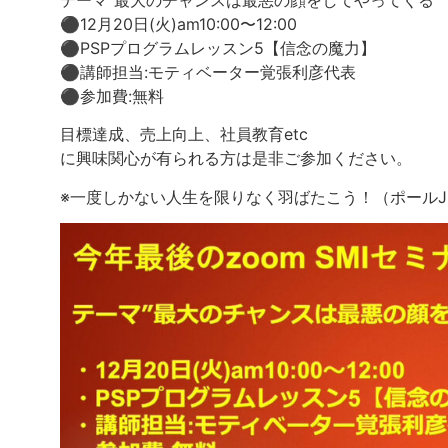
テーマ”最大のチャンスは最悪の顔をしてやってくる”
⚫︎12月20日(火)am10:00〜12:00
⚫︎PSPプログラムレッスン5【信念の魔力】
⚫︎講師担当:モティベーター覚張利彦代表
⚫︎参加費:無料
目標達成、売上向上、社員教育etc
に興味関心が有られる方は是非ご参加ください。
※一度しかない人生を限りなく羽ばたこう！（ポール