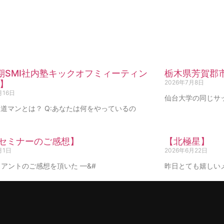
期SMI社内塾キックオフミィーティン
栃木県芳賀郡
】
2026年7月8日
月16日
仙台大学の同じサ
道マンとは？ Q:あなたは何をやっているの
Iセミナーのご感想】
【北極星】
月1日
2026年6月22日
アントのご感想を頂いた —&#
昨日とても嬉しい