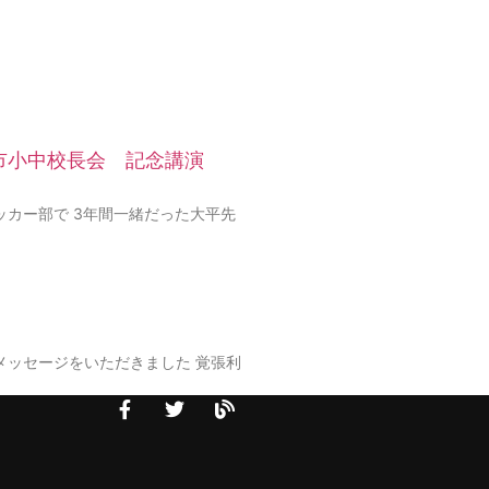
市小中校長会 記念講演
ッカー部で 3年間一緒だった大平先
メッセージをいただきました 覚張利