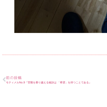
前の投稿
モティメルNo.9『苦難を乗り越える秘訣は 「希望」を持つことである』