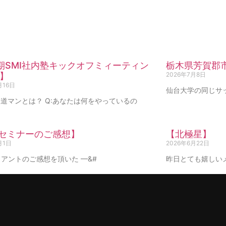
期SMI社内塾キックオフミィーティン
栃木県芳賀郡
】
2026年7月8日
月16日
仙台大学の同じサ
道マンとは？ Q:あなたは何をやっているの
Iセミナーのご感想】
【北極星】
月1日
2026年6月22日
アントのご感想を頂いた —&#
昨日とても嬉しい