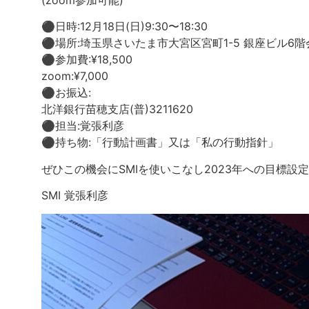
(zoom参加可能)
⚫︎日時:12月18日(日)9:30〜18:30
⚫︎場所:埼玉県さいたま市大宮区宮町1-5 銀座ビル6階
⚫︎参加費:¥18,500
zoom:¥7,000
⚫︎お振込:
北洋銀行苗穂支店(普)3211620
⚫︎担当:覚張利彦
⚫︎持ち物:「行動計画書」又は「私の行動指針」
ぜひこの機会にSMIを使いこなし2023年への目標設
SMI 覚張利彦