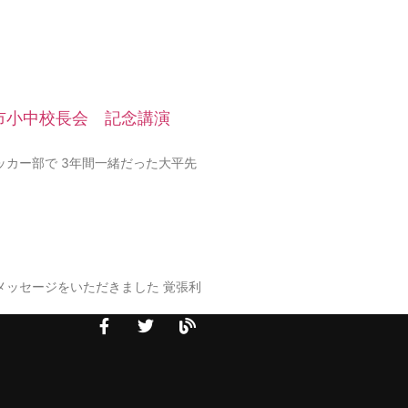
市小中校長会 記念講演
ッカー部で 3年間一緒だった大平先
メッセージをいただきました 覚張利