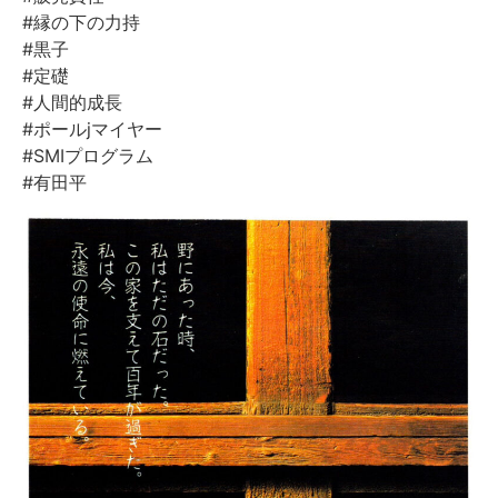
#縁の下の力持
#黒子
#定礎
#人間的成長
#ポールjマイヤー
#SMIプログラム
#有田平