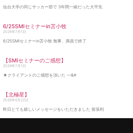
仙台大学の同じサッカー部で 3年間一緒だった大平先
6/25SMIセミナーin苫小牧
2026年7月1日
6/25SMIセミナーin苫小牧 無事、満員で終了
【SMIセミナーのご感想】
2026年7月1日
★クライアントのご感想を頂いた —&#
【北極星】
2026年6月22日
昨日とても嬉しいメッセージをいただきました 覚張利