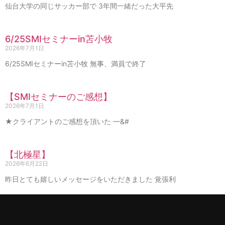
仙台大学の同じサッカー部で 3年間一緒だった大平先
6/25SMIセミナーin苫小牧
2026年7月1日
6/25SMIセミナーin苫小牧 無事、満員で終了
【SMIセミナーのご感想】
2026年7月1日
★クライアントのご感想を頂いた —&#
【北極星】
2026年6月22日
昨日とても嬉しいメッセージをいただきました 覚張利