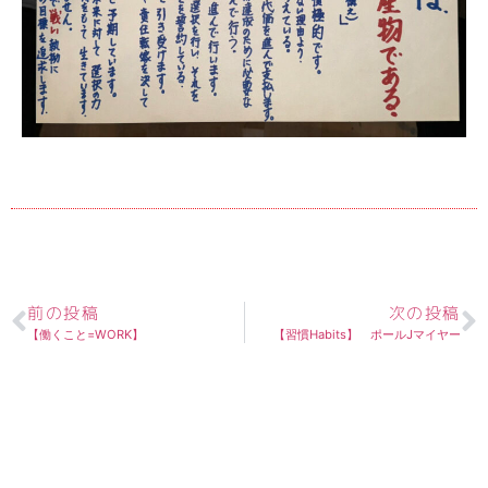
前の投稿
次の投稿
【働くこと=WORK】
【習慣Habits】 ポールJマイヤー