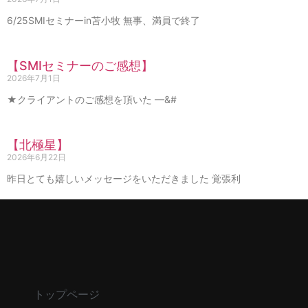
6/25SMIセミナーin苫小牧 無事、満員で終了
【SMIセミナーのご感想】
2026年7月1日
★クライアントのご感想を頂いた —&#
【北極星】
2026年6月22日
昨日とても嬉しいメッセージをいただきました 覚張利
トップページ