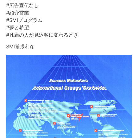
#広告宣伝なし
#紹介営業
#SMIプログラム
#夢と希望
#凡庸の人が見込客に変わるとき
SMI覚張利彦