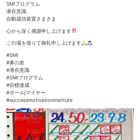
SMIプログラム
潜在意識
自動成功装置さまさま
心から深く感謝申し上げます
この場を借りて御礼申し上げます
#SMI
#鼻の差
#潜在意識
#SMIプログラム
#目標達成
#ポールjマイヤー
#successmotivationinstitute