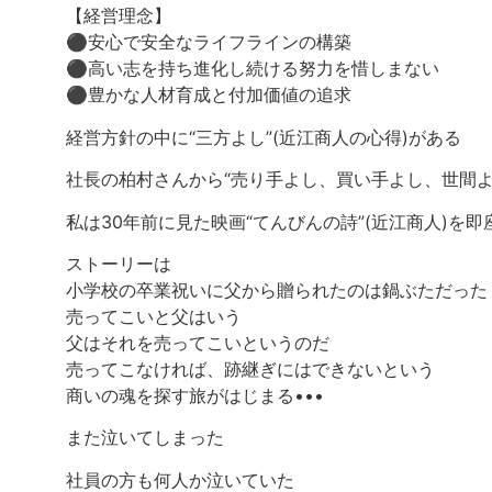
【経営理念】
⚫︎安心で安全なライフラインの構築
⚫︎高い志を持ち進化し続ける努力を惜しまない
⚫︎豊かな人材育成と付加価値の追求
経営方針の中に“三方よし”(近江商人の心得)がある
社長の柏村さんから“売り手よし、買い手よし、世間
私は30年前に見た映画“てんびんの詩”(近江商人)を
ストーリーは
小学校の卒業祝いに父から贈られたのは鍋ぶただった
売ってこいと父はいう
父はそれを売ってこいというのだ
売ってこなければ、跡継ぎにはできないという
商いの魂を探す旅がはじまる•••
また泣いてしまった
社員の方も何人か泣いていた