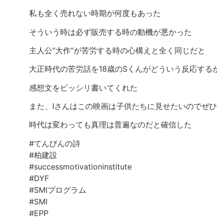
私も全く売れない時期が何度もあった
そういう時は必ず販売する時の動機が悪かった
主人公“大作”が苦労する時の心構えと全く同じだと
大正時代の苦労話を18歳のSくんがどういう反応する
感想文をビッシリ書いてくれた
また、Iさんはこの映画は子供たちに見せたいのでぜ
時代は変わっても真理は普遍なのだと確信した
#てんびんの詩
#柏建設
#successmotivationinstitute
#DYF
#SMIプログラム
#SMI
#EPP