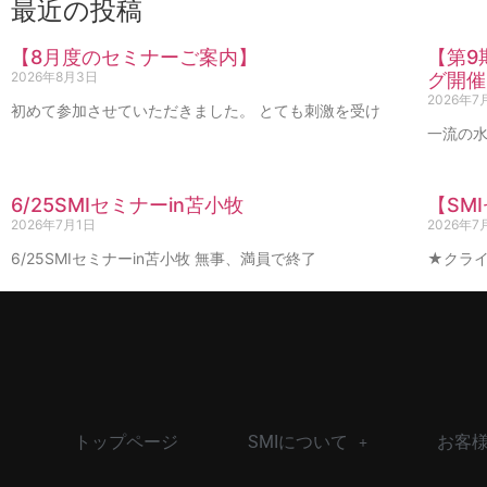
最近の投稿
【8月度のセミナーご案内】
【第9
2026年8月3日
グ開催
2026年7
初めて参加させていただきました。 とても刺激を受け
一流の水
6/25SMIセミナーin苫小牧
【SM
2026年7月1日
2026年7
6/25SMIセミナーin苫小牧 無事、満員で終了
★クライ
トップページ
SMIについて
お客