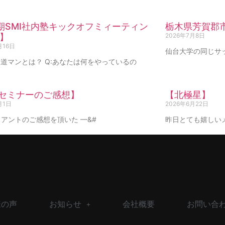
期SMI社内塾キックオフミィーティン
栃木県芳賀郡
】
2026年7月8日
月16日
仙台大学の同じサ
道マンとは？ Q:あなたは何をやっているの
Iセミナーのご感想】
【北極星】
月1日
2026年6月22日
アントのご感想を頂いた —&#
昨日とても嬉しい
様の声
お知らせ
会社概要
お問い合