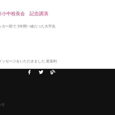
市小中校長会 記念講演
ッカー部で 3年間一緒だった大平先
メッセージをいただきました 覚張利
わせ