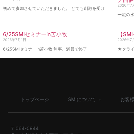
2026年7
初めて参加させていただきました。 とても刺激を受け
一流の水
6/25SMIセミナーin苫小牧
【SM
2026年7月1日
2026年7
6/25SMIセミナーin苫小牧 無事、満員で終了
★クライ
トップページ
SMIについて
お客
〒064-0944