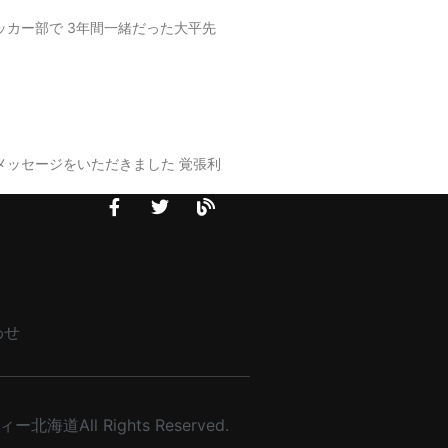
ッカー部で 3年間一緒だった大平先
メッセージをいただきました 覚張利
わせ
北海道All Rights Reserved.