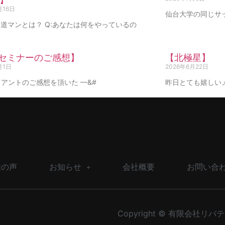
月16日
仙台大学の同じサ
道マンとは？ Q:あなたは何をやっているの
Iセミナーのご感想】
【北極星】
月1日
2026年6月22日
アントのご感想を頂いた —&#
昨日とても嬉しい
様の声
お知らせ
会社概要
お問い合
Copyright © 有限会社リバティー